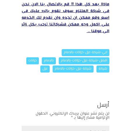
ماذاا بعد كل هذا !! قم بالاتصال بنا الان نحن
اترك رسالة
فى شركة الملتزم سوف نقوم بالرد عليك فى
اسع وقع ممكن ان تجده وان نقدم لك الخدمه
على اكمل وجه ممكن فشركاتنا ترحب بكل زائر
الى موقنا ..
ابي-شركة-عزل-خزانات-بالدمام
افضل-شركة-عزل-خزانات-بالدمام
بالدمام
خزانات
شركة
شركة-عزل-خزانات-بالدمام
عزل
أرسل
لن يتم نشر عنوان بريدك الإلكتروني.
الحقول
الإلزامية مشار إليها بـ
*